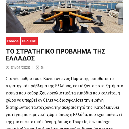
ΕΛΛΑΔΑ
ΠΟΛΙΤΙΚΉ
ΤΟ ΣΤΡΑΤΗΓΙΚΟ ΠΡΟΒΛΗΜΑ ΤΗΣ
ΕΛΛΑΔΟΣ
31/01/2020
5
min
Στο νέο άρθρο του ο Κωνσταντίνος Παρίσσης οριοθετεί το
στρατηγικό πρόβλημα της Ελλάδας, εστιάζοντας στα ζητήματα
εκείνα που καθορίζουν ρεαλιστικά τα εμπόδια που καλείται η
χώρα να υπερβεί αν θέλει να διασφαλίσει την ειρήνη
διατηρώντας ταυτόχρονα την ακεραιότητά της. Καταδεικνύει
γιατί για μια ειρηνική χώρα, όπως η Ελλάδα, που έχει απέναντί
της μια επεκτατική δύναμη, όπως η Τουρκία, δεν υπάρχει
καμμιά άλλη επιλογή από το να ενισχύει, διαρκώς και στο