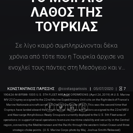
ΛΑΘΟΣ ΤΗΣ
ΤΟΥΡΚΙΑΣ
Σε λίγο καιρό συμπληρώνονται δέκα
χρόνια από τότε που η Τουρκία άρχισε να
ενοχλεί τους πάντες στη Μεσόγειο και να
αυτοαπομονώνεται. Κι αν η Τουρκία
κατάφερε πράγματι να πετύχει
ΚΩΝΣΤΑΝΤΙΝΟΣ ΠΑΡΙΣΣΗΣ
costasparissis
05/07/2020
7
190424-M-BP588-1005 U.S. 5TH FLEET AREA OF OPERATIONS (April 24, 2019) A U.S. Marine
min
ευκαιριακές νίκες εκμεταλλευόμενη τα
MV-22 Osprey assigned to the 22nd Marine Expeditionary Unit sits on the flight deck of France's
Marine Nationale aircraft carrier FS Charles De Gaulle (R 91). This was the second time that
κενά και τις ανεπάρκειες όλων των
Ospreys have landed aboard the French vessel. Marines and Sailors assigned to the 22nd MEU
and Kearsarge Amphibious Ready Group are currently deployed to the U.S. 5th Fleet area of
operations in support of naval operations to ensure maritime stability and security in the Central
υπολοίπων παικτών, όλα δείχνουν ότι το
region, connecting the Mediterranean and the Pacific through the western Indian Ocean and three
strategic choke points. (U.S. Marine Corps photo by Maj. Joshua Smith/Released)