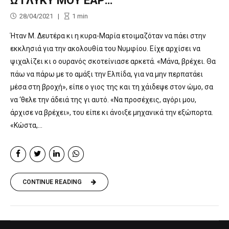
28/04/2021
1
min
Ήταν Μ. Δευτέρα κι η κυρα-Μαρία ετοιμαζόταν να πάει στην
εκκλησιά για την ακολουθία του Νυμφίου. Είχε αρχίσει να
ψιχαλίζει κι ο ουρανός σκοτείνιασε αρκετά. «Μάνα, βρέχει. Θα
πάω να πάρω με το αμάξι την Ελπίδα, για να μην περπατάει
μέσα στη βροχή», είπε ο γιος της και τη χάιδεψε στον ώμο, σα
να ‘θελε την άδειά της γι αυτό. «Να προσέχεις, αγόρι μου,
άρχισε να βρέχει», του είπε κι άνοιξε μηχανικά την εξώπορτα.
«Κώστα,...
CONTINUE READING