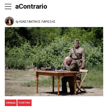
aContrario
by ΚΩΝΣΤΑΝΤΙΝΟΣ ΠΑΡΙΣΣΗΣ
ΕΛΛΑΔΑ
ΠΟΛΙΤΙΚΉ