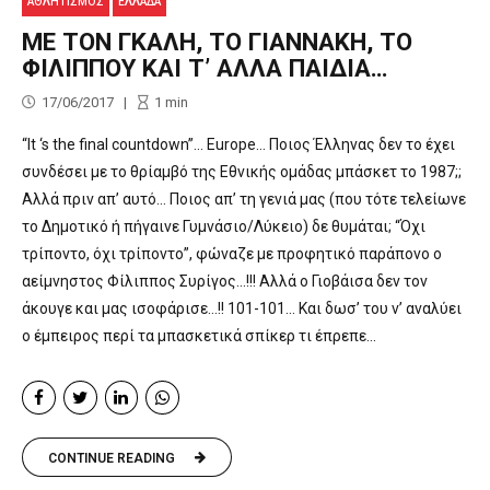
ΑΘΛΗΤΙΣΜΌΣ
ΕΛΛΑΔΑ
ΜΕ ΤΟΝ ΓΚΑΛΗ, ΤΟ ΓΙΑΝΝΑΚΗ, ΤΟ
ΦΙΛΙΠΠΟΥ ΚΑΙ Τ’ ΑΛΛΑ ΠΑΙΔΙΑ…
17/06/2017
1
min
“It ‘s the final countdown”… Europe… Ποιος Έλληνας δεν το έχει
συνδέσει με το θρίαμβό της Εθνικής ομάδας μπάσκετ το 1987;;
Αλλά πριν απ’ αυτό… Ποιος απ’ τη γενιά μας (που τότε τελείωνε
το Δημοτικό ή πήγαινε Γυμνάσιο/Λύκειο) δε θυμάται; “Όχι
τρίποντο, όχι τρίποντο”, φώναζε με προφητικό παράπονο ο
αείμνηστος Φίλιππος Συρίγος…!!! Aλλά ο Γιοβάισα δεν τον
άκουγε και μας ισοφάρισε…!! 101-101… Και δωσ’ του ν’ αναλύει
ο έμπειρος περί τα μπασκετικά σπίκερ τι έπρεπε...
CONTINUE READING