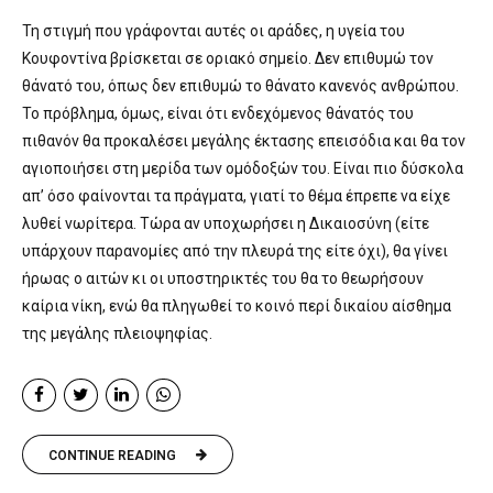
Τη στιγμή που γράφονται αυτές οι αράδες, η υγεία του
Κουφοντίνα βρίσκεται σε οριακό σημείο. Δεν επιθυμώ τον
θάνατό του, όπως δεν επιθυμώ το θάνατο κανενός ανθρώπου.
Το πρόβλημα, όμως, είναι ότι ενδεχόμενος θάνατός του
πιθανόν θα προκαλέσει μεγάλης έκτασης επεισόδια και θα τον
αγιοποιήσει στη μερίδα των ομόδοξών του. Είναι πιο δύσκολα
απ’ όσο φαίνονται τα πράγματα, γιατί το θέμα έπρεπε να είχε
λυθεί νωρίτερα. Τώρα αν υποχωρήσει η Δικαιοσύνη (είτε
υπάρχουν παρανομίες από την πλευρά της είτε όχι), θα γίνει
ήρωας ο αιτών κι οι υποστηρικτές του θα το θεωρήσουν
καίρια νίκη, ενώ θα πληγωθεί το κοινό περί δικαίου αίσθημα
της μεγάλης πλειοψηφίας.
CONTINUE READING