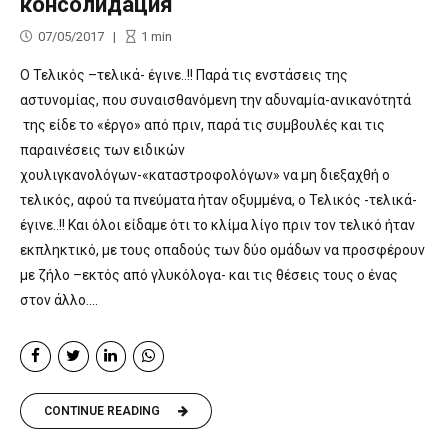
консолидация
07/05/2017
1
min
Ο Τελικός –τελικά- έγινε..!! Παρά τις ενστάσεις της
αστυνομίας, που συναισθανόμενη την αδυναμία-ανικανότητά
της είδε το «έργο» από πριν, παρά τις συμβουλές και τις
παραινέσεις των ειδικών
χουλιγκανολόγων-«καταστροφολόγων» να μη διεξαχθή ο
τελικός, αφού τα πνεύματα ήταν οξυμμένα, ο Τελικός -τελικά-
έγινε..!! Και όλοι είδαμε ότι το κλίμα λίγο πριν τον τελικό ήταν
εκπληκτικό, με τους οπαδούς των δύο ομάδων να προσφέρουν
με ζήλο –εκτός από γλυκόλογα- και τις θέσεις τους ο ένας
στον άλλο....
CONTINUE READING