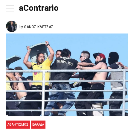
aContrario
by ΘΑΝΟΣ ΚΛΕΤΣΑΣ
ΑΘΛΗΤΙΣΜΌΣ
ΕΛΛΑΔΑ