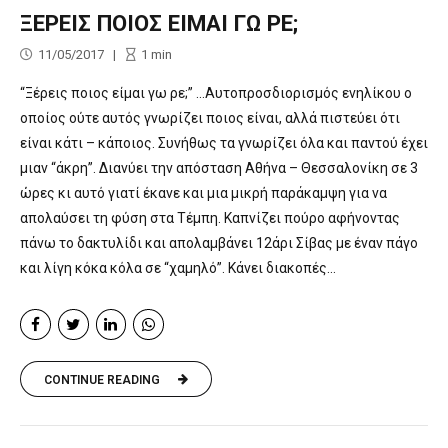
ΞΕΡΕΙΣ ΠΟΙΟΣ ΕΙΜΑΙ ΓΩ ΡΕ;
11/05/2017
1
min
“Ξέρεις ποιος είμαι γω ρε;” …Αυτοπροσδιορισμός ενηλίκου ο
οποίος ούτε αυτός γνωρίζει ποιος είναι, αλλά πιστεύει ότι
είναι κάτι – κάποιος. Συνήθως τα γνωρίζει όλα και παντού έχει
μιαν “άκρη”. Διανύει την απόσταση Αθήνα – Θεσσαλονίκη σε 3
ώρες κι αυτό γιατί έκανε και μια μικρή παράκαμψη για να
απολαύσει τη φύση στα Τέμπη. Καπνίζει πούρο αφήνοντας
πάνω το δακτυλίδι και απολαμβάνει 12άρι Σίβας με έναν πάγο
και λίγη κόκα κόλα σε “χαμηλό”. Κάνει διακοπές...
CONTINUE READING