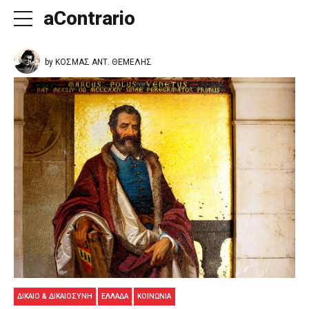
aContrario
by ΚΟΣΜΑΣ ΑΝΤ. ΘΕΜΕΛΗΣ
ΔΊΚΑΙΟ & ΔΙΚΑΙΟΣΎΝΗ
ΕΛΛΑΔΑ
ΚΟΙΝΩΝΊΑ