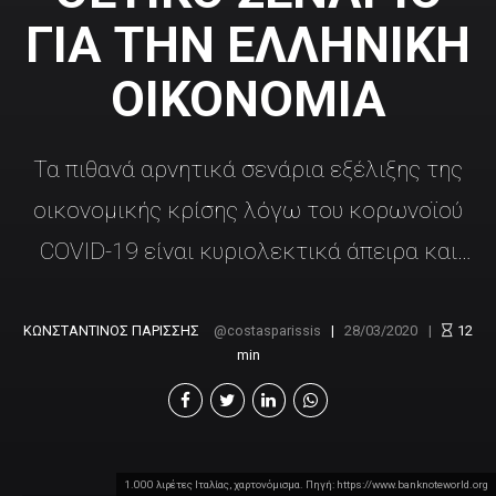
ΓΙΑ ΤΗΝ ΕΛΛΗΝΙΚΗ
ΟΙΚΟΝΟΜΙΑ
Τα πιθανά αρνητικά σενάρια εξέλιξης της
οικονομικής κρίσης λόγω του κορωνοϊού
COVID-19 είναι κυριολεκτικά άπειρα και
όριο έχουν μόνο την ανθρώπινη φαντασία.
Αντιθέτως, τα πιθανά θετικά σενάρια είναι
ΚΩΝΣΤΑΝΤΙΝΟΣ ΠΑΡΙΣΣΗΣ
costasparissis
28/03/2020
12
min
πεπερασμένα και μετρήσιμα. Στο άρθρο
αυτό εξετάζουμε το σενάριο για την
ελληνική οικονομία "αν όλα πάνε καλά", και
1.000 λιρέτες Ιταλίας, χαρτονόμισμα. Πηγή: https://www.banknoteworld.org