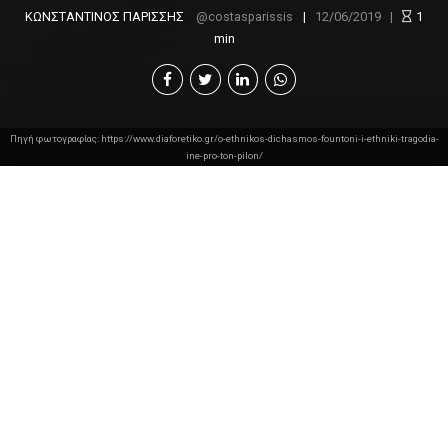
ΚΩΝΣΤΑΝΤΙΝΟΣ ΠΑΡΙΣΣΗΣ
costasparissis
12/06/2019
1
min
Πηγή φωτογραφίας: https://www.diaforetiko.gr/o-ethnikos-dichasmos-fountoni-i-ethniki-tragodia-
ine-pro-ton-pilon/
Από τα γεγονότα της νεότερης ιστορίας της
Ελλάδος, εκείνο που πάντα μου προξενούσε τη
μεγαλύτερη εντύπωση ήταν ο
Εμφύλιος του 1823
.
Δεν μπορούσα να καταλάβω με ποια λογική οι
επαναστατημένοι Έλληνες στράφηκαν ο ένας κατά
του άλλου ενόσω ακόμα δεν είχαν διασφαλίσει
πραγματικά ούτε μια σπιθαμή εδάφους, και πώς